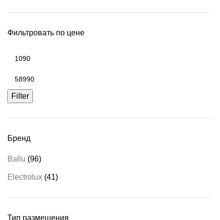
Фильтровать по цене
Min
price
Max
price
Filter
Бренд
Ballu
(96)
Electrolux
(41)
Тип размещения