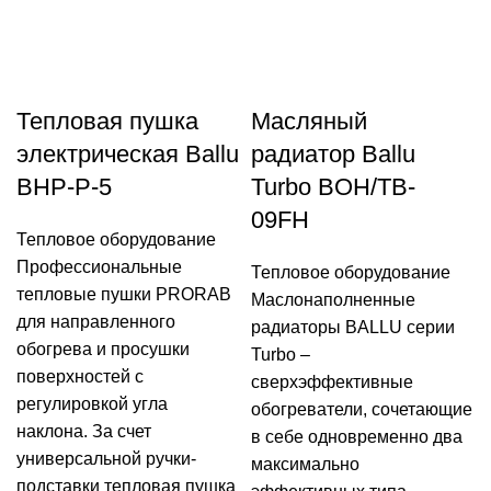
Тепловая пушка
Масляный
электрическая Ballu
радиатор Ballu
BHP-P-5
Turbo BOH/TB-
09FH
Тепловое оборудование
Профессиональные
Тепловое оборудование
тепловые пушки PRORAB
Маслонаполненные
для направленного
радиаторы BALLU серии
обогрева и просушки
Turbo –
поверхностей с
сверхэффективные
регулировкой угла
обогреватели, сочетающие
наклона. За счет
в себе одновременно два
универсальной ручки-
максимально
подставки тепловая пушка