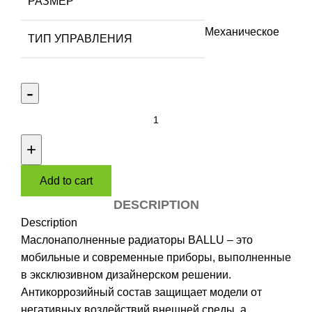
РАЗМЕР
Механическое
ТИП УПРАВЛЕНИЯ
Масляный
радиатор
Ballu
BOH/CL-
Add to cart
11WRN
quantity
DESCRIPTION
Description
Маслонаполненные радиаторы BALLU – это
мобильные и современные приборы, выполненные
в эксклюзивном дизайнерском решении.
Антикоррозийный состав защищает модели от
негативных воздействий внешней среды, а