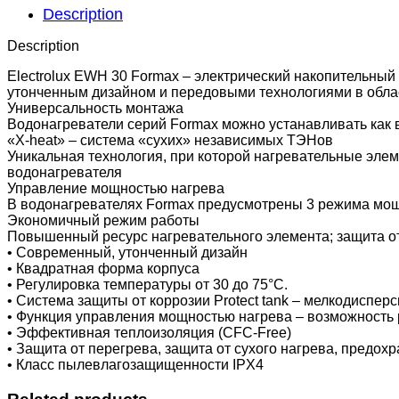
quantity
Description
Description
Electrolux EWH 30 Formax – электрический накопительны
утонченным дизайном и передовыми технологиями в обла
Универсальность монтажа
Водонагреватели серий Formax можно устанавливать как 
«X-heat» – система «сухих» независимых ТЭНов
Уникальная технология, при которой нагревательные элем
водонагревателя
Управление мощностью нагрева
В водонагревателях Formax предусмотрены 3 режима мощн
Экономичный режим работы
Повышенный ресурс нагревательного элемента; защита о
• Современный, утонченный дизайн
• Квадратная форма корпуса
• Регулировка температуры от 30 до 75°С.
• Система защиты от коррозии Protect tank – мелкодиспе
• Функция управления мощностью нагрева – возможность
• Эффективная теплоизоляция (CFC-Free)
• Защита от перегрева, защита от сухого нагрева, предох
• Класс пылевлагозащищенности IPX4