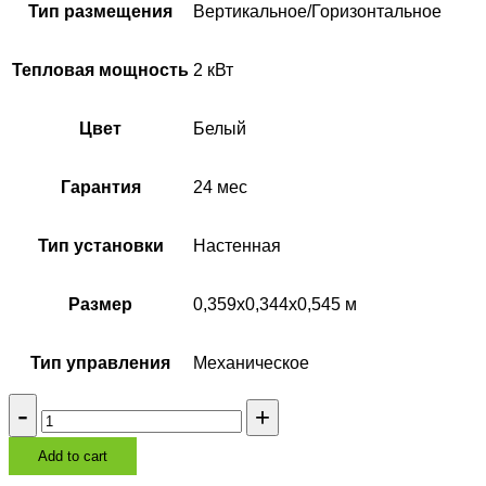
Тип размещения
Вертикальное/Горизонтальное
Тепловая мощность
2 кВт
Цвет
Белый
Гарантия
24 мес
Тип установки
Настенная
Размер
0,359х0,344х0,545 м
Тип управления
Механическое
Водонагреватель
Electrolux
EWH
Add to cart
30
Formax